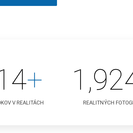
14
+
2,00
OKOV V REALITÁCH
REALITNÝCH FOTOGR