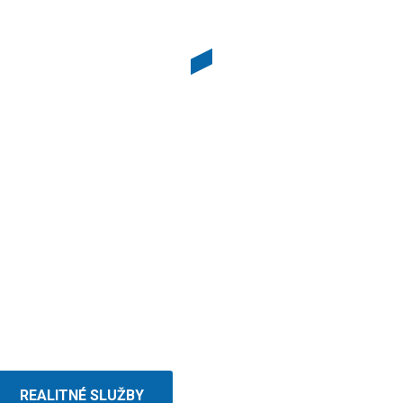
REALITNÁ KANCELÁRIA
ERIŤ PREDAJ P
e bežná realitná kancelária! Tam, kde sú limity be
náš „inhouse“ marketingový tím iba začína.
REALITNÉ SLUŽBY
MATE DOBRÝ TIP?